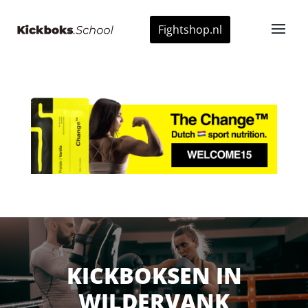
Fightshop.nl
KICKBOKSEN IN
WILDERVANK