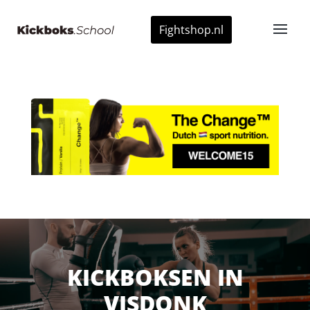
Fightshop.nl
KICKBOKSEN IN
VISDONK