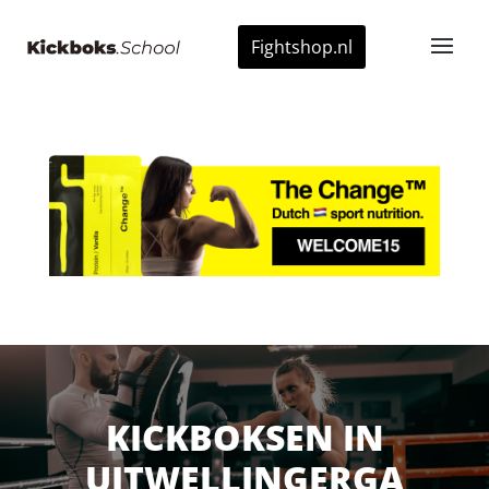
Fightshop.nl
KICKBOKSEN IN
UITWELLINGERGA