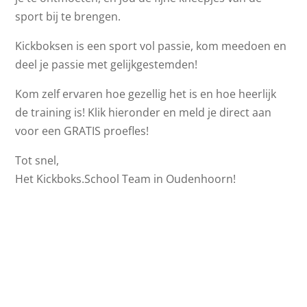
sport bij te brengen.
Kickboksen is een sport vol passie, kom meedoen en
deel je passie met gelijkgestemden!
Kom zelf ervaren hoe gezellig het is en hoe heerlijk
de training is! Klik hieronder en meld je direct aan
voor een GRATIS proefles!
Tot snel,
Het Kickboks.School Team in Oudenhoorn!