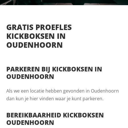
GRATIS PROEFLES
KICKBOKSEN IN
OUDENHOORN
PARKEREN BIJ KICKBOKSEN IN
OUDENHOORN
Als we een locatie hebben gevonden in Oudenhoorn
dan kun je hier vinden waar je kunt parkeren.
BEREIKBAARHEID KICKBOKSEN
OUDENHOORN