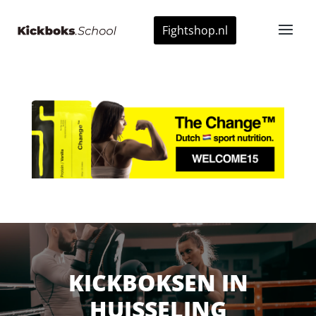
Fightshop.nl
KICKBOKSEN IN
HUISSELING