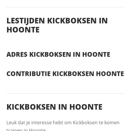
LESTIJDEN KICKBOKSEN IN
HOONTE
ADRES KICKBOKSEN IN HOONTE
CONTRIBUTIE KICKBOKSEN HOONTE
KICKBOKSEN IN HOONTE
Leuk dat je interesse hebt om Kickboksen te komen
trainen in Hoonte.