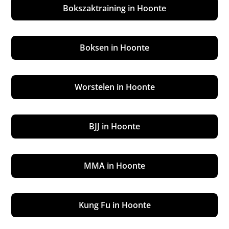
Bokszaktraining in Hoonte
Boksen in Hoonte
Worstelen in Hoonte
BJJ in Hoonte
MMA in Hoonte
Kung Fu in Hoonte