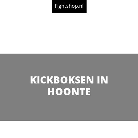
Fightshop.nl
KICKBOKSEN IN
HOONTE