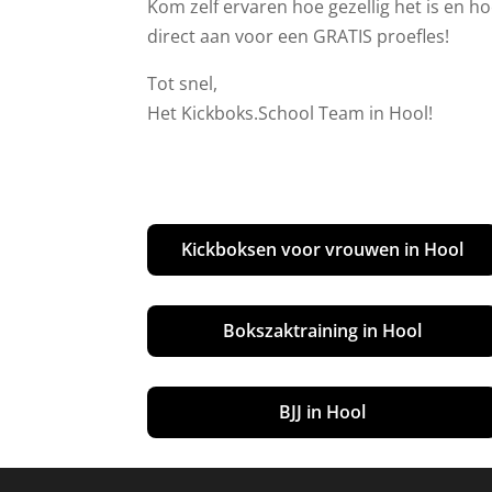
Kom zelf ervaren hoe gezellig het is en hoe
direct aan voor een GRATIS proefles!
Tot snel,
Het Kickboks.School Team in Hool!
Kickboksen voor vrouwen in Hool
Bokszaktraining in Hool
BJJ in Hool