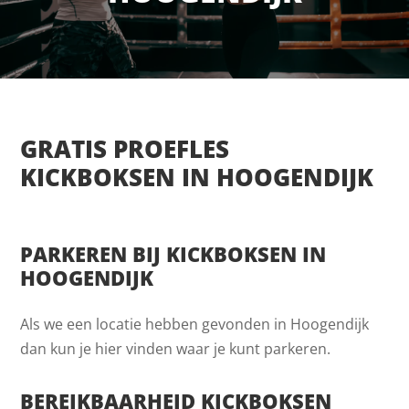
GRATIS PROEFLES
KICKBOKSEN IN HOOGENDIJK
PARKEREN BIJ KICKBOKSEN IN
HOOGENDIJK
Als we een locatie hebben gevonden in Hoogendijk
dan kun je hier vinden waar je kunt parkeren.
BEREIKBAARHEID KICKBOKSEN