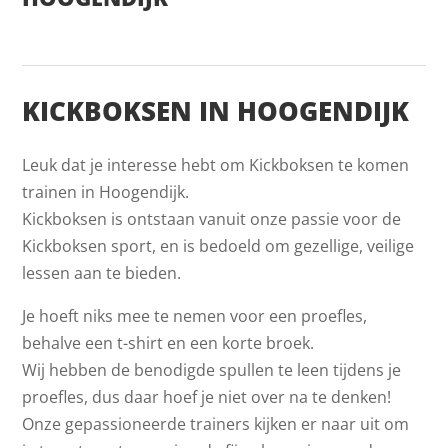
KICKBOKSEN IN HOOGENDIJK
Leuk dat je interesse hebt om Kickboksen te komen
trainen in Hoogendijk.
Kickboksen is ontstaan vanuit onze passie voor de
Kickboksen sport, en is bedoeld om gezellige, veilige
lessen aan te bieden.
Je hoeft niks mee te nemen voor een proefles,
behalve een t-shirt en een korte broek.
Wij hebben de benodigde spullen te leen tijdens je
proefles, dus daar hoef je niet over na te denken!
Onze gepassioneerde trainers kijken er naar uit om