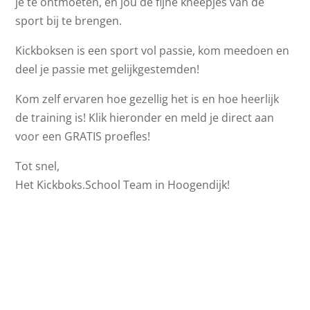
je te ontmoeten, en jou de fijne kneepjes van de
sport bij te brengen.
Kickboksen is een sport vol passie, kom meedoen en
deel je passie met gelijkgestemden!
Kom zelf ervaren hoe gezellig het is en hoe heerlijk
de training is! Klik hieronder en meld je direct aan
voor een GRATIS proefles!
Tot snel,
Het Kickboks.School Team in Hoogendijk!