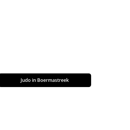
Judo in Boermastreek
Worstelen in Boermastreek