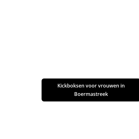
Kickboksen voor vrouwen in
Boermastreek
Bokszaktraining in Boermastreek