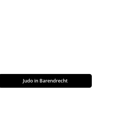
Judo in Barendrecht
Worstelen in Barendrecht